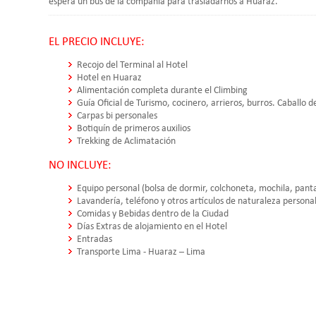
espera un bus de la compañía para trasladarnos a Huaraz.
EL PRECIO INCLUYE:
Recojo del Terminal al Hotel
Hotel en Huaraz
Alimentación completa durante el Climbing
Guía Oficial de Turismo, cocinero, arrieros, burros. Caballo
Carpas bi personales
Botiquín de primeros auxilios
Trekking de Aclimatación
NO INCLUYE:
Equipo personal (bolsa de dormir, colchoneta, mochila, panta
Lavandería, teléfono y otros artículos de naturaleza persona
Comidas y Bebidas dentro de la Ciudad
Días Extras de alojamiento en el Hotel
Entradas
Transporte Lima - Huaraz – Lima