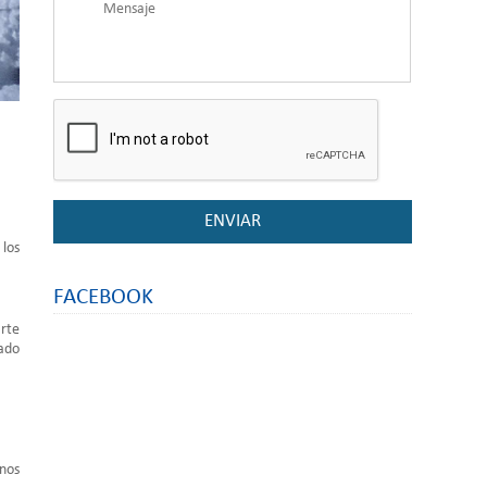
 los
FACEBOOK
arte
vado
 nos