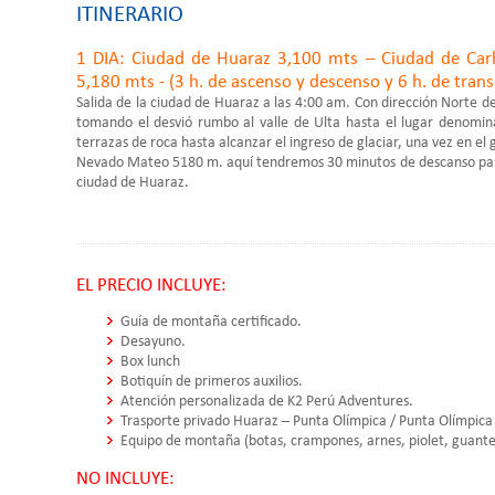
ITINERARIO
1 DIA: Ciudad de Huaraz 3,100 mts – Ciudad de Ca
5,180 mts - (3 h. de ascenso y descenso y 6 h. de tran
Salida de la ciudad de Huaraz a las 4:00 am. Con dirección Norte d
tomando el desvió rumbo al valle de Ulta hasta el lugar denom
terrazas de roca hasta alcanzar el ingreso de glaciar, una vez en el
Nevado Mateo 5180 m. aquí tendremos 30 minutos de descanso para 
ciudad de Huaraz.
EL PRECIO INCLUYE:
Guía de montaña certificado.
Desayuno.
Box lunch
Botiquín de primeros auxilios.
Atención personalizada de K2 Perú Adventures.
Trasporte privado Huaraz – Punta Olímpica / Punta Olímpica
Equipo de montaña (botas, crampones, arnes, piolet, guantes
NO INCLUYE: