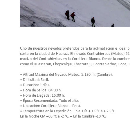
Uno de nuestros nevados preferidos para la aclimatación e ideal 
corta en la ciudad de Huaraz. El nevado Contrahierbas (Mateo) 51
macizo del Contrahierbas en la Cordillera Blanca. Desde la cumbr
como el Huascaran, Chopicalqui, Chacraraju, Contrahierbas, Copa, H
• Altitud Máxima del Nevado Mateo: 5.180 m. (Cumbre).
• Dificultad: Facil.
• Duración: 1 días.
• Hora de Salida: 04:00 h.
• Hora de Llegada: 16:00 h.
• Época Recomendada: Todo el año.
• Ubicación: Cordillera Blanca – Perú.
• Temperatura en la Expedición: En el Día + 13 °C a + 23 °C.
En la Noche CM –05 °C a -2 °C. – En la Cumbre -10 °C.