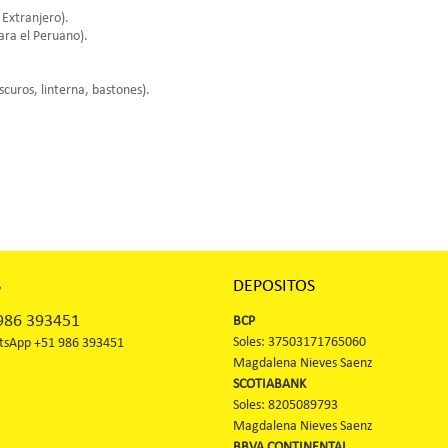
 Extranjero).
ara el Peruano).
curos, linterna, bastones).
S
DEPOSITOS
86 393451
BCP
Soles: 37503171765060
sApp +51 986 393451
Magdalena Nieves Saenz
SCOTIABANK
Soles: 8205089793
Magdalena Nieves Saenz
BBVA CONTINENTAL