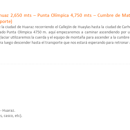
rhuaz 2,650 mts – Punta Olímpica 4,750 mts – Cumbre de Ma
sporte)
e la ciudad de Huaraz recorriendo el Callejón de Huaylas hasta la ciudad de Car
inado Punta Olimpica 4750 m. aquí empezaremos a caminar ascendiendo por u
 glaciar utilizaremos la cuerda y el equipo de montaña para ascender a la cumbre
luego descender hasta el transporte que nos estará esperando para retronar 
 - Huaraz.
, casco, etc).