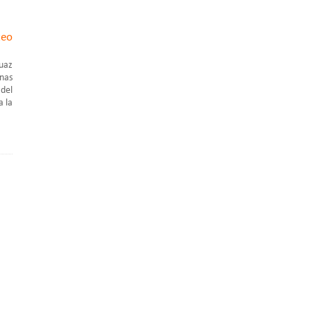
teo
huaz
nas
 del
a la