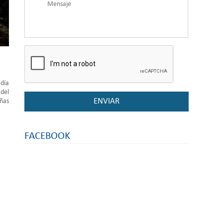
adía
 del
añas
FACEBOOK